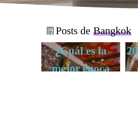
Posts de
Bangkok
¿Cuál es la
20
mejor época
para viajar a
Tailandia?
BANGKOK