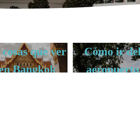
 cosas que ver
Cómo ir de
en Bangkok
aeropuerto
BANGKOK
Bangkok B
al centro
BANGKOK