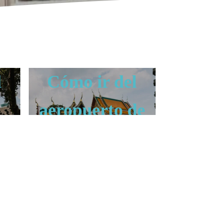
l
Cómo ir del
aeropuerto de
KK
Bangkok DMK
al centro
BANGKOK