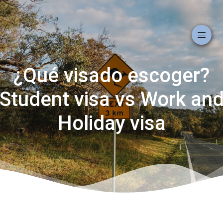
¿Qué visado escoger?
Student visa vs Work an
Holiday visa