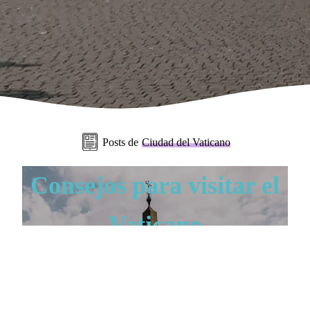
Posts de
Ciudad del Vaticano
Consejos para visitar el
Vaticano
CIUDAD DEL VATICANO