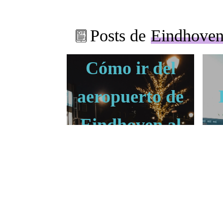
Posts de
Eindhove
Cómo ir del
aeropuerto de
Eindhoven al
centro
EINDHOVEN
Otras ciudades de
P