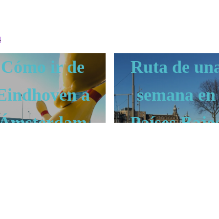
n
Cómo ir de
Ruta de un
Eindhoven a
semana en
Ámsterdam
Países Bajo
EINDHOVEN
EINDHOVEN
aíses Bajos