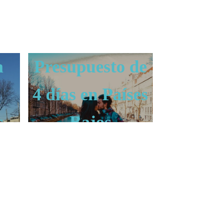
a
Presupuesto de
4 días en Países
s
Bajos
EINDHOVEN