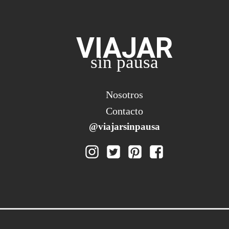
VIAJAR
sin pausa
Nosotros
Contacto
@viajarsinpausa