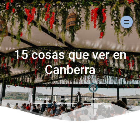
15 cosas que ver en
Canberra
Oceanía
Australia
Canberra