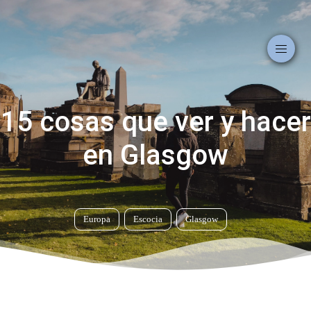
15 cosas que ver y hacer
en Glasgow
Europa
Escocia
Glasgow