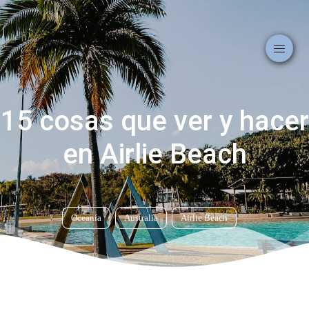
15 cosas que ver y hacer
en Airlie Beach
Oceanía
Australia
Airlie Beach