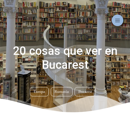
20 cosas que ver en
Bucarest
Europa
Rumanía
Bucarest