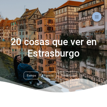
20 cosas que ver en
Estrasburgo
Europa
Francia
Estrasburgo