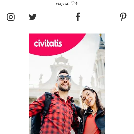
viajera! ♡✈︎