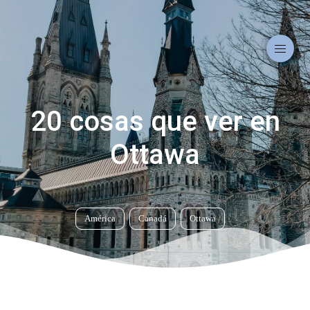
20 cosas que ver en
Ottawa
América
Canadá
Ottawa