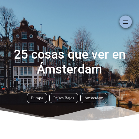
25 cosas que ver en
Ámsterdam
Europa
Países Bajos
Ámsterdam