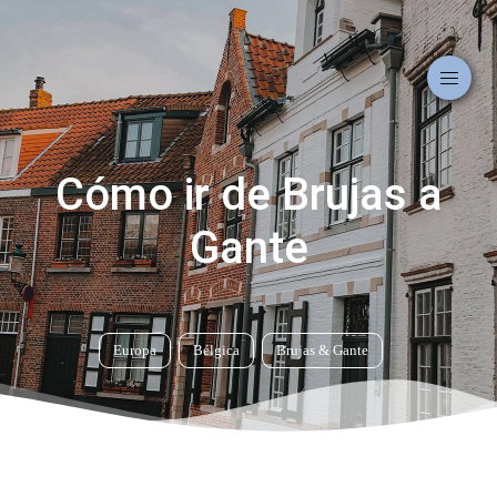
Cómo ir de Brujas a
Gante
Europa
Bélgica
Brujas
&
Gante