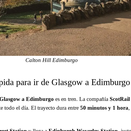
Calton Hill Edimburgo
ápida para ir de Glasgow a Edimburgo
e Glasgow a Edimburgo
es en tren. La compañía
ScotRail
e todo el día. El trayecto dura entre
50 minutos y 1 hora
,
eet Station
y llega a
Edinburgh Waverley Station
, just