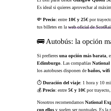
Es ideal si quieres aprovechar al máxi
💸
Precio
: entre
10€ y 25€
por trayecto
tus billetes en la
web oficial de ScotRai
🚌 Autobús: la opción m
Si prefieres
una opción más barata
, 
Edimburgo
. Las compañías
National
los autobuses disponen de
baños, wifi
⏱️
Duración del viaje
: 1 hora y 10 m
💰
Precio
: entre
5€ y 10€
por trayecto,
Nosotros recomendamos
National Exp
con ellos
y suelen ser puntuales. Es la