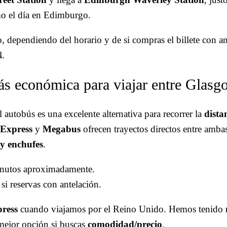
mo el día en Edimburgo.
, dependiendo del horario y de si compras el billete con an
l
.
ás económica para viajar entre Glas
el autobús es una excelente alternativa para recorrer la
dista
 Express
y
Megabus
ofrecen trayectos directos entre amba
 y enchufes
.
inutos aproximadamente.
 si reservas con antelación.
ress
cuando viajamos por el Reino Unido. Hemos tenido
 mejor opción si buscas
comodidad/precio
.