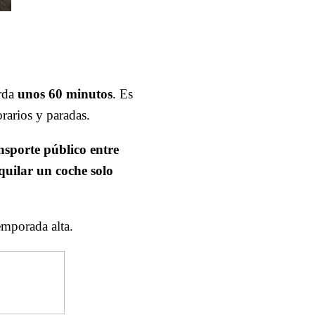
arda
unos 60 minutos
. Es
orarios y paradas.
nsporte público entre
quilar un coche solo
emporada alta.