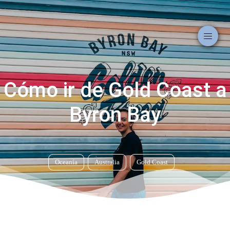
Cómo ir de Gold Coast a
Byron Bay
Oceanía
Australia
Gold Coast