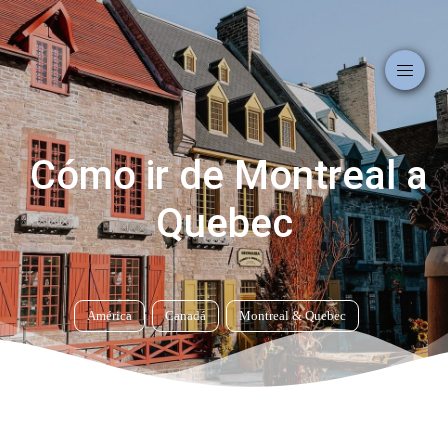
Cómo ir de Montreal a
Quebec
América
Canadá
Montreal
&
Quebec