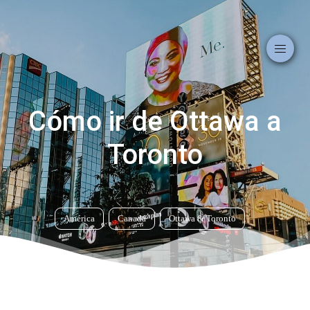
Cómo ir de Ottawa a
Toronto
América
Canadá
Ottawa
&
Toronto