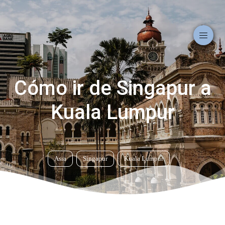
Cómo ir de Singapur a
Kuala Lumpur
Asia
Singapur
Kuala Lumpur