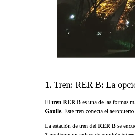
1. Tren: RER B: La opci
El
trén RER B
es una de las formas má
Gaulle
. Este tren conecta el aeropuert
La estación de tren del
RER B
se encue
3
mediante un enlace de autobús intern