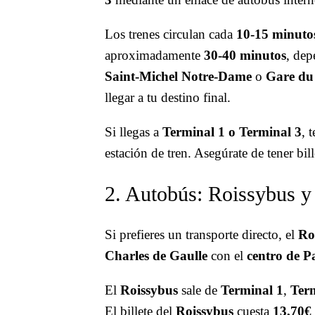
Los trenes circulan cada
10-15 minuto
aproximadamente
30-40 minutos
, dep
Saint-Michel Notre-Dame
o
Gare du
llegar a tu destino final.
Si llegas a
Terminal 1 o Terminal 3
, 
estación de tren. Asegúrate de tener bill
2. Autobús: Roissybus y 
Si prefieres un transporte directo, el
Ro
Charles de Gaulle
con el
centro de P
El
Roissybus
sale de
Terminal 1
,
Ter
El billete del
Roissybus
cuesta
13,70€