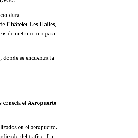
cto dura
 de
Châtelet-Les Halles
,
eas de metro o tren para
2
, donde se encuentra la
.
s conecta el
Aeropuerto
lizados en el aeropuerto.
ndiendo del tráfico. La