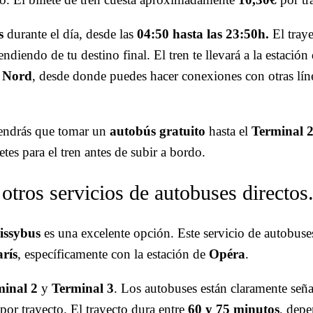
s
durante el día, desde las
04:50 hasta las 23:50h.
El traye
endiendo de tu destino final. El tren te llevará a la estación
 Nord
, desde donde puedes hacer conexiones con otras lín
tendrás que tomar un
autobús gratuito
hasta el
Terminal 
etes para el tren antes de subir a bordo.
otros servicios de autobuses directos
issybus
es una excelente opción. Este servicio de autobuse
arís
, específicamente con la estación de
Opéra
.
minal 2
y
Terminal 3
. Los autobuses están claramente seña
por trayecto. El trayecto dura entre
60 y 75 minutos
, depe