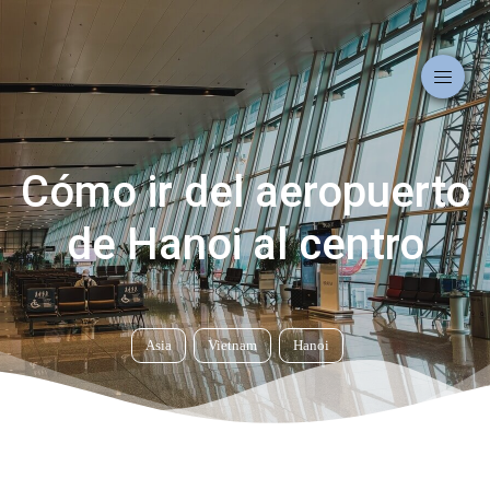
Cómo ir del aeropuerto
de Hanoi al centro
Asia
Vietnam
Hanoi