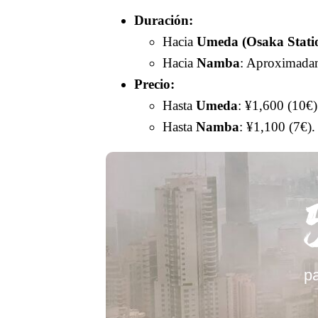
Duración:
Hacia
Umeda (Osaka Stati
Hacia
Namba
: Aproximada
Precio:
Hasta
Umeda
: ¥1,600 (10€)
Hasta
Namba
: ¥1,100 (7€).
pa