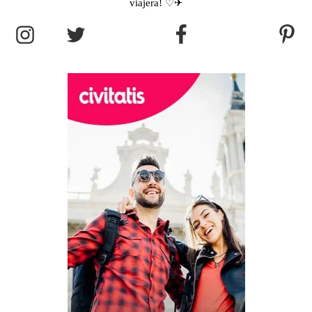
viajera! ♡✈︎