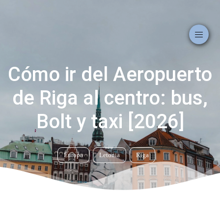
Cómo ir del Aeropuerto
de Riga al centro: bus,
Bolt y taxi [2026]
Europa
Letonia
Riga