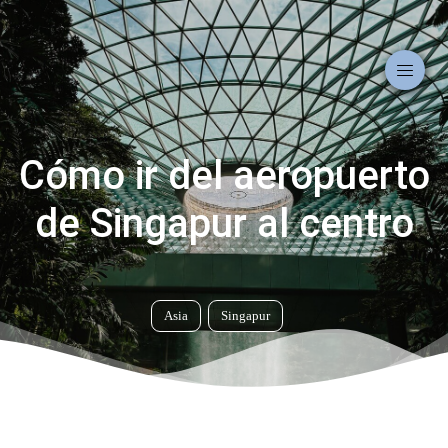
Cómo ir del aeropuerto
de Singapur al centro
Asia
Singapur