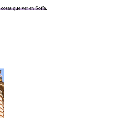
 cosas que ver en Sofía
.