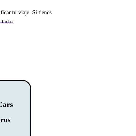
car tu viaje. Si tienes
ntacto
.
Cars
uros