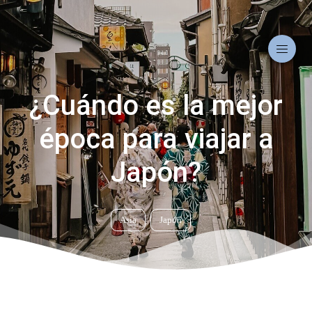
¿Cuándo es la mejor
época para viajar a
Japón?
Asia
Japón