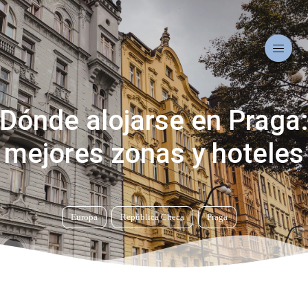
Dónde alojarse en Praga
mejores zonas y hoteles
Europa
República Checa
Praga