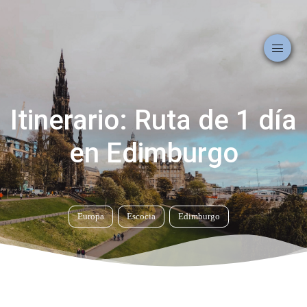
Itinerario: Ruta de 1 día
en Edimburgo
Europa
Escocia
Edimburgo