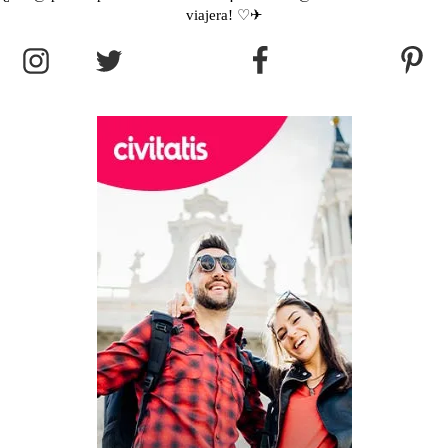
viajera! ♡✈︎