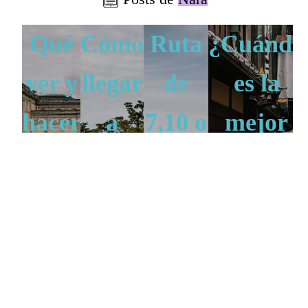
Qué
Cómo
Ruta
¿Cuándo
ver y
llegar
de
es la
hacer
a
7,10 o
mejor
en
Nara
15
época
NARA
Nara
días
para
NARA
por
viajar a
Japón
Japón?
NARA
NARA