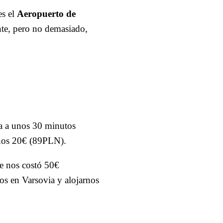
es el
Aeropuerto de
nte, pero no demasiado,
ra a unos 30 minutos
unos 20€ (89PLN).
e nos costó 50€
s en Varsovia y alojarnos