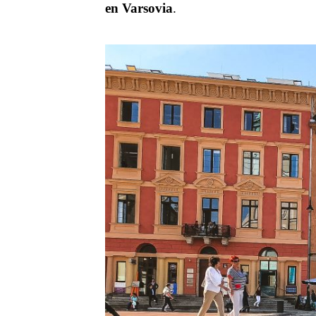
en Varsovia
.