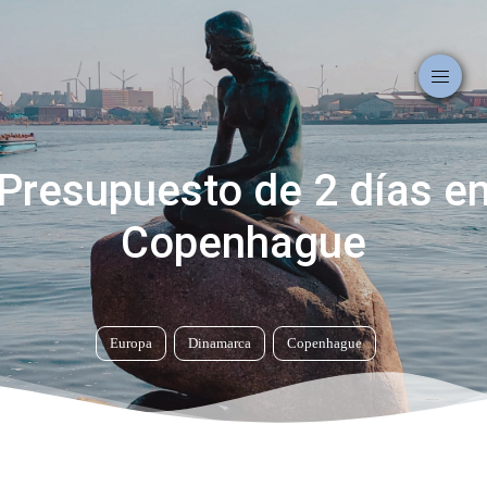
Presupuesto de 2 días e
Copenhague
Europa
Dinamarca
Copenhague