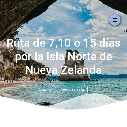
Ruta de 7,10 o 15 días
por la Isla Norte de
Nueva Zelanda
Oceanía
Nueva Zelanda