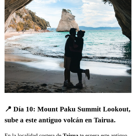
📍 Día 10: Mount Paku Summit Lookout,
sube a este antiguo volcán en Tairua.
En la localidad costera de
Tairua
te espera este antiguo