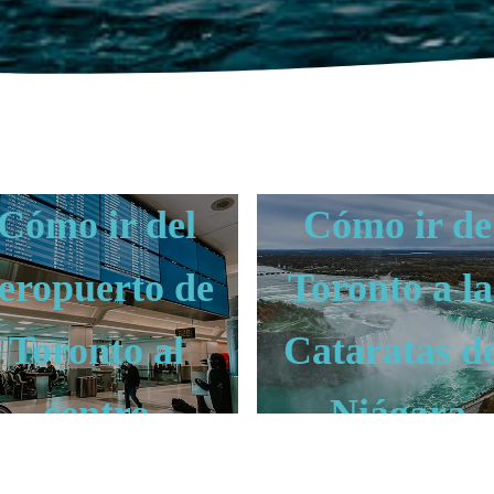
Cómo ir del
Cómo ir de
eropuerto de
Toronto a la
Toronto al
Cataratas d
centro
Niágara
TORONTO
TORONTO