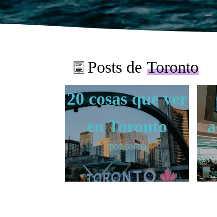
Posts de
Toronto
20 cosas que ver
en Toronto
a
TORONTO