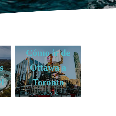
Cómo ir de
s
Ottawa a
el
Toronto
TORONTO