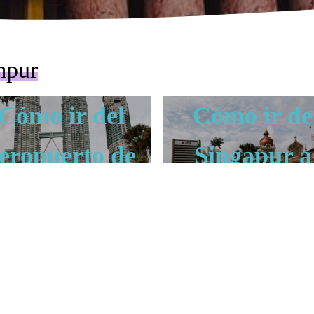
mpur
Cómo ir del
Cómo ir de
eropuerto de
Singapur a
uala Lumpur
Kuala Lump
KUALA LUMPUR
al centro
KUALA LUMPUR