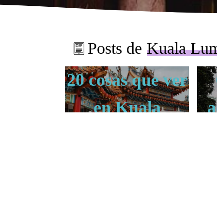
Posts de
Kuala Lu
20 cosas que ver
en Kuala
a
Lumpur
K
KUALA LUMPUR