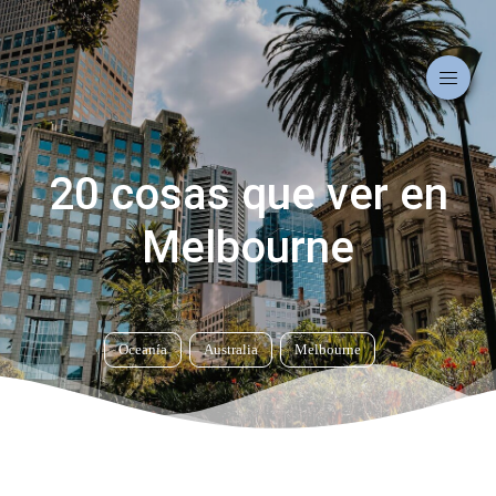
20 cosas que ver en
Melbourne
Oceanía
Australia
Melbourne